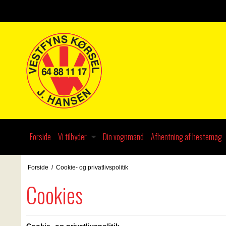
Forside
Vi tilbyder
Din vognmand
Afhentning af hestemøg
Forside
/
Cookie- og privatlivspolitik
Cookies