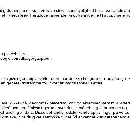
 dig de annoncer, som vil have størst sandsynlighed for at være relevant
e et nyhedsbrev. Herudover anvender vi oplysningerne til at optimere vo
en på websitet.
.google.com/dlpage/gaoptout.
d til lovgivningen, og vi sletter dem, når de ikke længere er nødvendige
 en generel tidsramme for, hvornår informationer slettes.
vt. klikker på, geografisk placering, køn og alderssegment m.v. videreg
Cookies” ovenfor. Oplysningerne anvendes til målretning af annoncering.
g behandling af data. Disse behandler udelukkende oplysninger på vore
 kun ske, hvis du giver samtykke til det. Vi anvender kun databehandlere