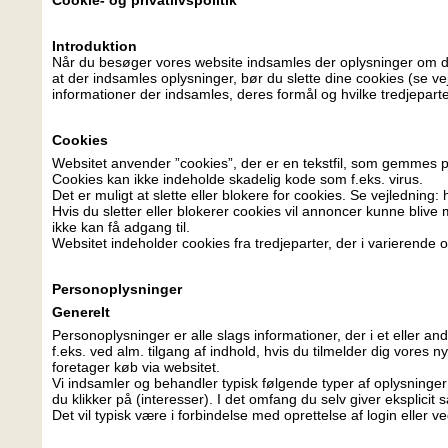
Cookie- og privatlivspolitik
Introduktion
Når du besøger vores website indsamles der oplysninger om dig,
at der indsamles oplysninger, bør du slette dine cookies (se ve
informationer der indsamles, deres formål og hvilke tredjeparte
Cookies
Websitet anvender ”cookies”, der er en tekstfil, som gemmes på
Cookies kan ikke indeholde skadelig kode som f.eks. virus.
Det er muligt at slette eller blokere for cookies. Se vejledning
Hvis du sletter eller blokerer cookies vil annoncer kunne blive
ikke kan få adgang til.
Websitet indeholder cookies fra tredjeparter, der i varierende
Personoplysninger
Generelt
Personoplysninger er alle slags informationer, der i et eller 
f.eks. ved alm. tilgang af indhold, hvis du tilmelder dig vores 
foretager køb via websitet.
Vi indsamler og behandler typisk følgende typer af oplysninger:
du klikker på (interesser). I det omfang du selv giver eksplic
Det vil typisk være i forbindelse med oprettelse af login eller v