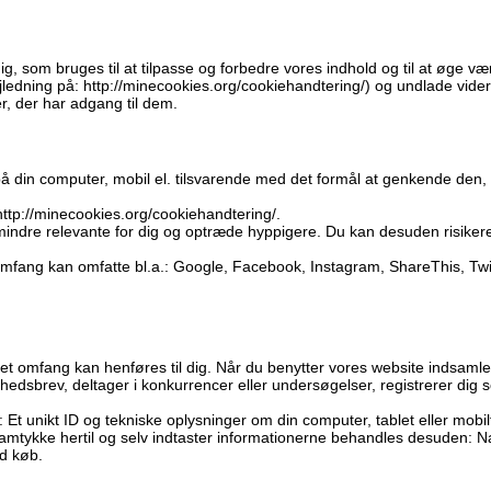
 som bruges til at tilpasse og forbedre vores indhold og til at øge vær
jledning på: http://minecookies.org/cookiehandtering/) og undlade vider
r, der har adgang til dem.
 din computer, mobil el. tilsvarende med det formål at genkende den, hu
: http://minecookies.org/cookiehandtering/.
 mindre relevante for dig og optræde hyppigere. Du kan desuden risikere
 omfang kan omfatte bl.a.: Google, Facebook, Instagram, ShareThis, Twi
andet omfang kan henføres til dig. Når du benytter vores website indsam
nyhedsbrev, deltager i konkurrencer eller undersøgelser, registrerer dig 
 Et unikt ID og tekniske oplysninger om din computer, tablet eller mobil
it samtykke hertil og selv indtaster informationerne behandles desuden:
ed køb.