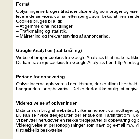
Formål
Oplysningerne bruges til at identificere dig som bruger og vise
levere de services, du har efterspurgt, som f.eks. at fremsend
Cookies bruges bl.a. til:
– At gemme dine indstillinger.
– Trafikmåling og statistik.
– Målretning og frekvensstyring af annoncering.
Google Analytics (trafikmåling)
Websitet bruger cookies fra Google Analytics til at måle trafikk
Du kan fravælge cookies fra Google Analytics her: http://tools
Periode for opbevaring
Oplysningerne opbevares i det tidsrum, der er tilladt i henhol
baggrunden for opbevaring. Det er derfor ikke muligt at angive
Videregivelse af oplysninger
Data om din brug af websitet, hvilke annoncer, du modtager og e
Du kan se hvilke tredjeparter, der er tale om, i afsnittet om ”
Vi benytter herudover en række tredjeparter til opbevaring o
Videregivelse af personoplysninger som navn og e-mail m.v. vil
tilstrækkelig beskyttelse.