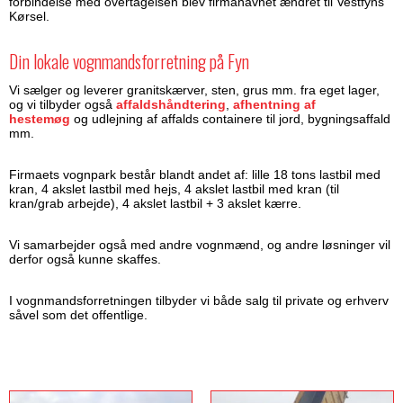
forbindelse med overtagelsen blev firmanavnet ændret til Vestfyns
Kørsel.
Din lokale vognmandsforretning på Fyn
Vi sælger og leverer granitskærver, sten, grus mm. fra eget lager,
og vi tilbyder også
affaldshåndtering
,
afhentning af
hestemøg
og udlejning af affalds containere til jord, bygningsaffald
mm.
Firmaets vognpark består blandt andet af: lille 18 tons lastbil med
kran, 4 akslet lastbil med hejs, 4 akslet lastbil med kran (til
kran/grab arbejde), 4 akslet lastbil + 3 akslet kærre.
Vi samarbejder også med andre vognmænd, og andre løsninger vil
derfor også kunne skaffes.
I vognmandsforretningen tilbyder vi både salg til private og erhverv
såvel som det offentlige.