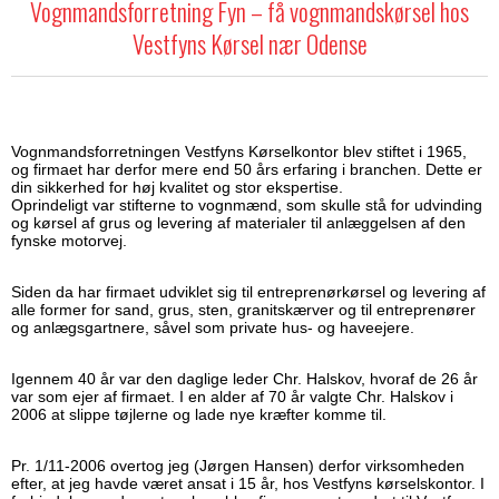
Vognmandsforretning Fyn – få vognmandskørsel hos
Vestfyns Kørsel nær Odense
Vognmandsforretningen Vestfyns Kørselkontor blev stiftet i 1965,
og firmaet har derfor mere end 50 års erfaring i branchen. Dette er
din sikkerhed for høj kvalitet og stor ekspertise.
Oprindeligt var stifterne to vognmænd, som skulle stå for udvinding
og kørsel af grus og levering af materialer til anlæggelsen af den
fynske motorvej.
Siden da har firmaet udviklet sig til entreprenørkørsel og levering af
alle former for sand, grus, sten, granitskærver og til entreprenører
og anlægsgartnere, såvel som private hus- og haveejere.
Igennem 40 år var den daglige leder Chr. Halskov, hvoraf de 26 år
var som ejer af firmaet. I en alder af 70 år valgte Chr. Halskov i
2006 at slippe tøjlerne og lade nye kræfter komme til.
Pr. 1/11-2006 overtog jeg (Jørgen Hansen) derfor virksomheden
efter, at jeg havde været ansat i 15 år, hos Vestfyns kørselskontor. I