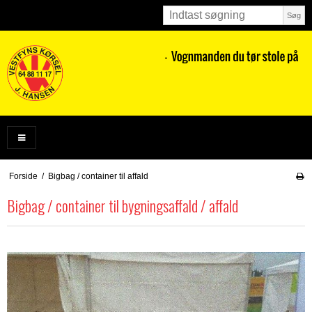
Søg
Forside
/
Bigbag / container til affald
Bigbag / container til bygningsaffald / affald